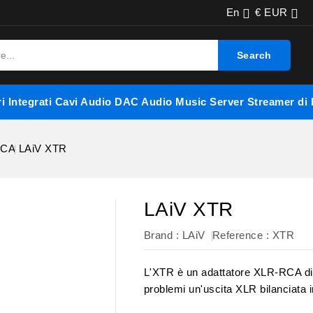
En
€ EUR


Search
i Integrati
Cavi Audio
DAC Audio
Music Server
Streamer di 
RCA
LAiV XTR
LAiV XTR
Brand :
LAiV
Reference
: XTR
L'XTR è un adattatore XLR-RCA di a
problemi un'uscita XLR bilanciata 