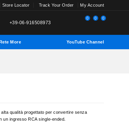
Store Locator
Track Your Order
My Account
0
0
0
+39-06-916508973
Rete
More
YouTube Channel
lta qualità progettato per convertire senza
in un ingresso RCA single-ended.