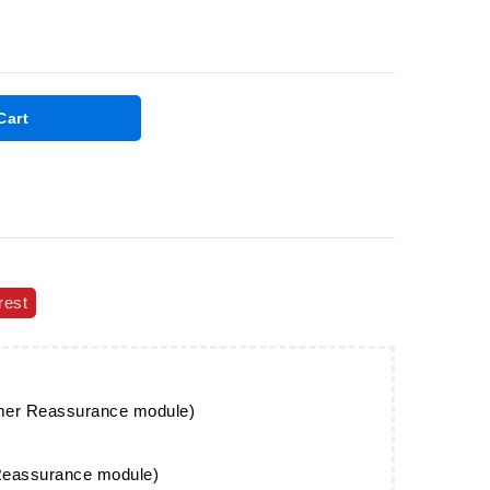
Cart
rest
omer Reassurance module)
 Reassurance module)