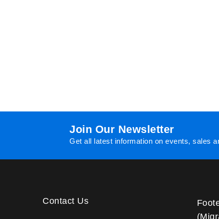
Join Our Newsletter
Get all latest information on events, sales a
Contact Us
Foot
(Migr