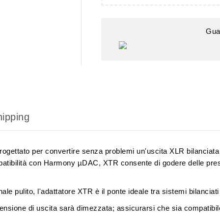
Gua
ipping
rogettato per convertire senza problemi un'uscita XLR bilanciat
patibilità con Harmony µDAC, XTR consente di godere delle pres
ale pulito, l'adattatore XTR è il ponte ideale tra sistemi bilanciat
nsione di uscita sarà dimezzata; assicurarsi che sia compatibile c