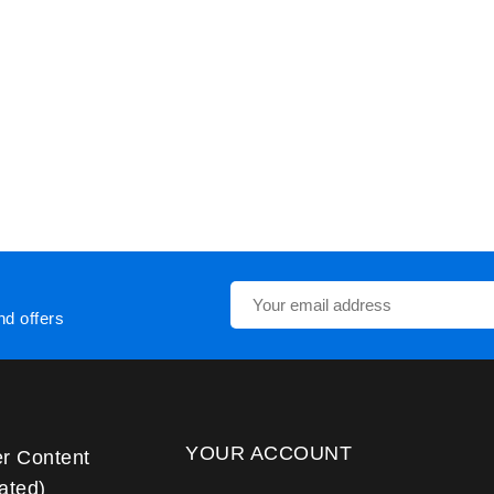
nd offers
YOUR ACCOUNT
er Content
ated)