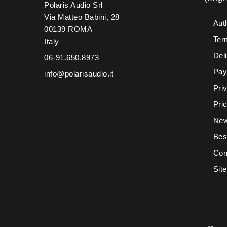
Polaris Audio Srl
Via Matteo Babini, 28
Aut
00139 ROMA
Ter
Italy
Del
06-91.650.8973
Pay
info@polarisaudio.it
Pri
Pri
New
Bes
Con
Sit