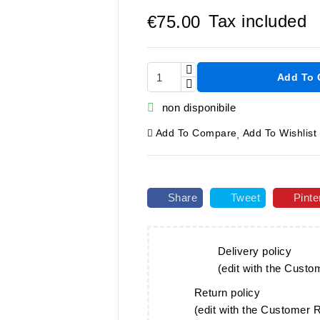
Tax included
€75.00
Add To 


non disponibile
Add To Compare
Add To Wishlist
Share
Tweet
Pinte
Delivery policy
(edit with the Cust
Return policy
(edit with the Customer