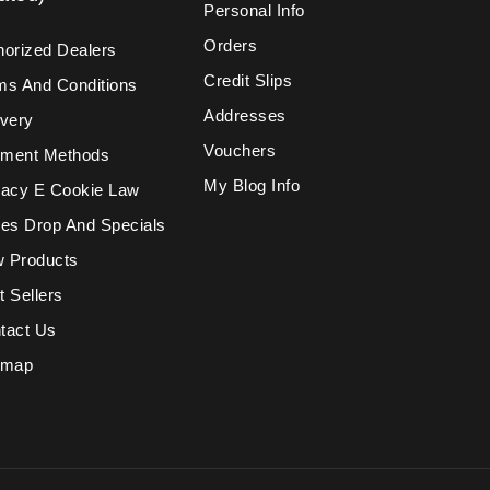
Personal Info
Orders
horized Dealers
Credit Slips
ms And Conditions
Addresses
ivery
Vouchers
ment Methods
My Blog Info
vacy E Cookie Law
ces Drop And Specials
 Products
t Sellers
tact Us
emap