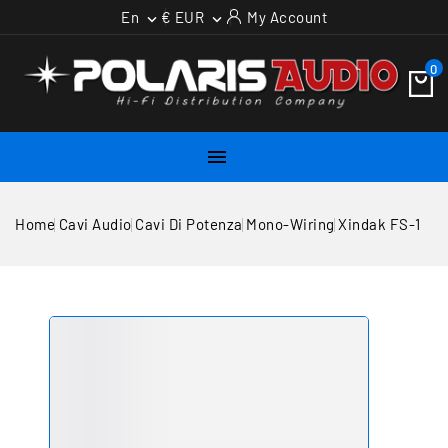
En
€ EUR
My Account


0

Home
Cavi Audio
Cavi Di Potenza
Mono-Wiring
Xindak FS-1