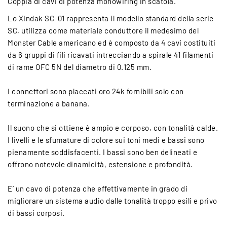
Coppia di cavi di potenza monowiring in scatola.
Lo Xindak SC-01 rappresenta il modello standard della serie
SC, utilizza come materiale conduttore il medesimo del
Monster Cable americano ed è composto da 4 cavi costituiti
da 6 gruppi di fili ricavati intrecciando a spirale 41 filamenti
di rame OFC 5N del diametro di 0.125 mm.
I connettori sono placcati oro 24k fornibili solo con
terminazione a banana.
Il suono che si ottiene è ampio e corposo, con tonalità calde.
I livelli e le sfumature di colore sui toni medi e bassi sono
pienamente soddisfacenti. I bassi sono ben delineati e
offrono notevole dinamicità, estensione e profondità.
E’ un cavo di potenza che effettivamente in grado di
migliorare un sistema audio dalle tonalità troppo esili e privo
di bassi corposi.