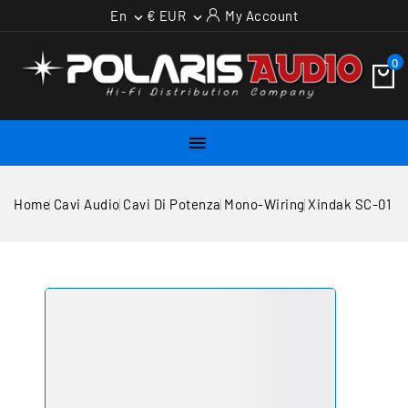
En
€ EUR
My Account


0

Home
Cavi Audio
Cavi Di Potenza
Mono-Wiring
Xindak SC-01