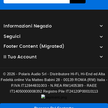

Informazioni Negozio

Seguici
Footer Content (Migrated)


Il Tuo Account
© 2026 - Polaris Audio Srl - Distributore Hi-Fi, Hi-End ed Alta
Fedeltà online Via Matteo Babini 28 - 00139 ROMA (RM) Italia -
P.IVA IT12844831003 - N.REA RM1405389 - RAEE
IT14050000008392 Registro Pile IT24120P00010113
Recesso Dal Contratto