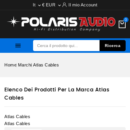
It
€ EUR
Il mio Account


0

Ricerca
Home
Marchi
Atlas Cables
Elenco Dei Prodotti Per La Marca Atlas
Cables
Atlas Cables
Atlas Cables