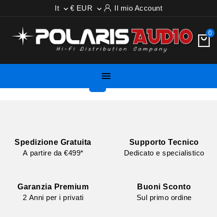
It
€ EUR
Il mio Account


0

CONVERTITORE DAC
LAIV HARMONY UDAC
R-2R
Ordina Ora
Spedizione Gratuita
Supporto Tecnico
A partire da €499*
Dedicato e specialistico
Garanzia Premium
Buoni Sconto
2 Anni per i privati
Sul primo ordine