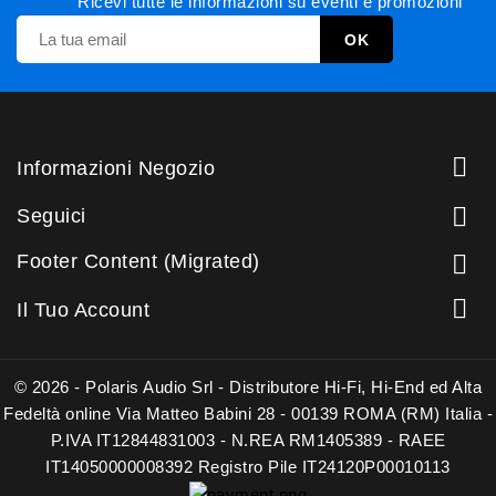
Ricevi tutte le informazioni su eventi e promozioni

Informazioni Negozio

Seguici
Footer Content (Migrated)


Il Tuo Account
© 2026 - Polaris Audio Srl - Distributore Hi-Fi, Hi-End ed Alta
Fedeltà online Via Matteo Babini 28 - 00139 ROMA (RM) Italia -
P.IVA IT12844831003 - N.REA RM1405389 - RAEE
IT14050000008392 Registro Pile IT24120P00010113