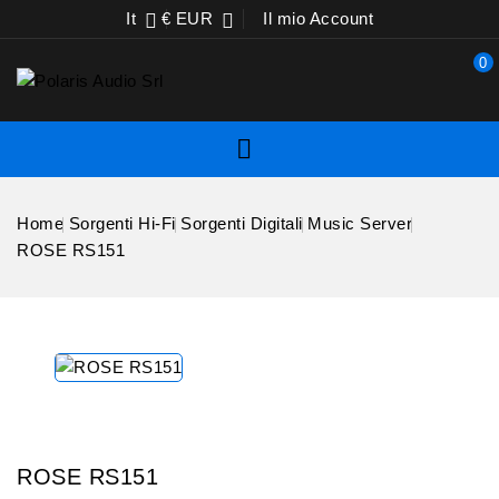
It
€ EUR
Il mio Account


0

Home
Sorgenti Hi-Fi
Sorgenti Digitali
Music Server
ROSE RS151
ROSE RS151