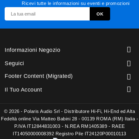
Ricevi tutte le informazioni su eventi e promozioni

Informazioni Negozio

Seguici
Footer Content (Migrated)


Il Tuo Account
© 2026 - Polaris Audio Srl - Distributore Hi-Fi, Hi-End ed Alta
Fedeltà online Via Matteo Babini 28 - 00139 ROMA (RM) Italia -
P.IVA IT12844831003 - N.REA RM1405389 - RAEE
IT14050000008392 Registro Pile IT24120P00010113