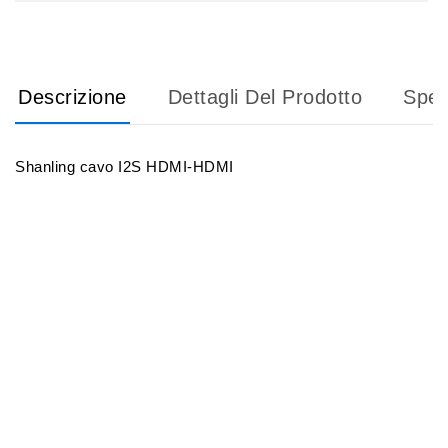
Descrizione
Dettagli Del Prodotto
Sped
Shanling cavo I2S HDMI-HDMI