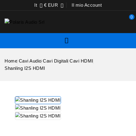
It
€ EUR
Il mio Account


0

Home
Cavi Audio
Cavi Digitali
Cavi HDMI
Shanling I2S HDMI