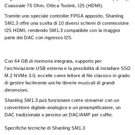
Coassiale 75 Ohm
,
Ottica Toslink
,
I2S (HDMI)
.
Tramite uno speciale
controller FPGA
apposito, Shanling
SM1.3 offre una
scelta di 10 diversi schemi di connessione
I2S HDMI
, rendendo SM1.3 compatibile con la maggior
parte dei DAC con ingresso I2S.
Con
64 GB di memoria integrata
,
supporto per
l'archiviazione USB esterna
e la
possibilità di installare SSD
M.2 NVMe 3.0
, eccelle come lettore di file classico in grado
di gestire facilmente anche librerie musicali di grandi
dimensioni.
Shanling SM1.3 può funzionare come streamer con un
convertitore digitale-analogico e un preamplificatore, un
DAC tradizionale o persino un DAC/AMP per cuffie
.
Specifiche tecniche di Shanling SM1.3