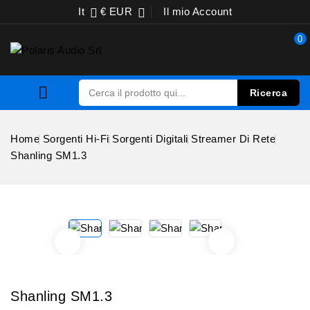
It
€ EUR
Il mio Account


0

Ricerca
Home
Sorgenti Hi-Fi
Sorgenti Digitali
Streamer Di Rete
Shanling SM1.3
Shanling SM1.3