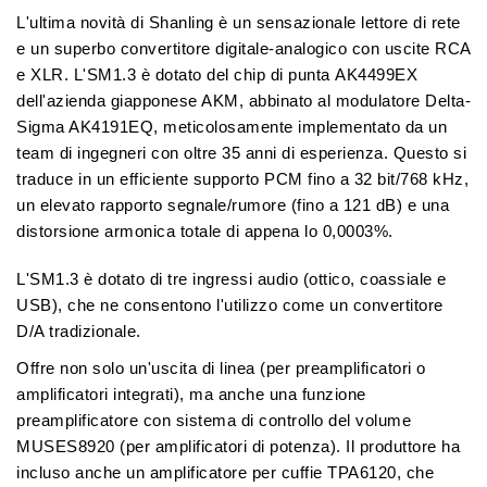
L'ultima novità di Shanling è un sensazionale lettore di rete
e un superbo convertitore digitale-analogico con uscite RCA
e XLR. L'SM1.3 è dotato del chip di punta
AK4499EX
dell'azienda giapponese AKM
, abbinato al
modulatore Delta-
Sigma AK4191EQ
, meticolosamente implementato da un
team di ingegneri con oltre 35 anni di esperienza. Questo si
traduce in un efficiente supporto
PCM fino a 32 bit/768 kHz
,
un elevato rapporto segnale/rumore (fino a 121 dB) e una
distorsione armonica totale di appena lo 0,0003%.
L'SM1.3 è dotato di
tre ingressi audio
(
ottico
,
coassiale
e
USB
), che ne consentono l'utilizzo come un convertitore
D/A tradizionale.
Offre non solo un'uscita di linea (per preamplificatori o
amplificatori integrati), ma anche una
funzione
preamplificatore con sistema di controllo del volume
MUSES8920 (per amplificatori di potenza)
. Il produttore ha
incluso anche un
amplificatore per cuffie TPA6120
, che