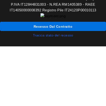
P.IVA IT12844831003 - N.REA RM1405389 - RAEE
IT14050000008392 Registro Pile IT24120P00010113
Recesso Dal Contratto
Traccia stato del recesso