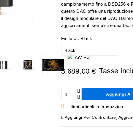
campionamento fino a DSD256 e 
questo DAC offre una riproduzione de
il design modulare del DAC Harmony
aggiornamenti semplici e una faci
Finitura : Black

Tasse inc
3.689,00 €
Aggiungi Al 

Ultimi articoli in magazzino
Aggiungi Per Confrontare
Aggiung