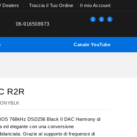
 / Dealers
Traccia il Tuo Ordine
Il mio Account
0
0
0
06-916508973
o
Canale YouTube
C R2R
MONYBLK
NOS 768kHz DSD256 Black Il DAC Harmony di
a ed elegante con una conversione
 bilanciata. Grazie al supporto di frequenze di