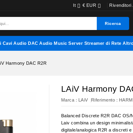
It
€ EUR
Rivenditori


Ricerca
i
Cavi Audio
DAC Audio
Music Server
Streamer di Rete
Altr
iV Harmony DAC R2R
LAiV Harmony DA
Marca :
LAiV
Riferimento
: HAR
Balanced Discrete R2R DAC OS/
Laiv combina un design minimalist
digitale/analogica R2R a discreti e