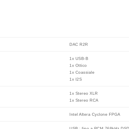
DAC R2R
1x USB-B
1x Ottico
1x Coassiale
1x I2S
1x Stereo XLR
1x Stereo RCA
Intel Altera Cyclone FPGA
USB : fino a PCM 768kHz DS