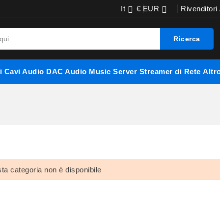
It
€ EUR
Rivenditori


Ricerca
i
Cavi Audio
DAC Audio
Music Server
Streamer di Rete
Altr
ta categoria non è disponibile