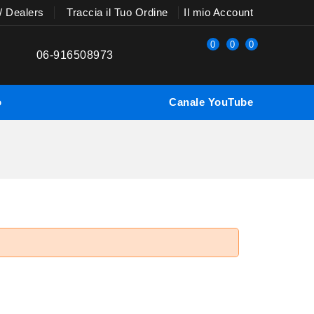
 / Dealers
Traccia il Tuo Ordine
Il mio Account
0
0
0
06-916508973
o
Canale YouTube