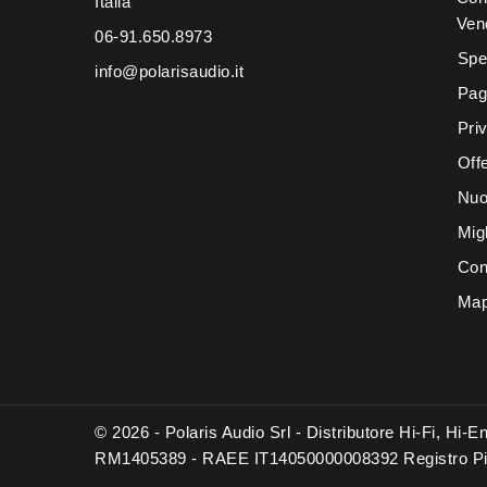
Italia
Ven
06-91.650.8973
Spe
info@polarisaudio.it
Pag
Pri
Offe
Nuo
Migl
Con
Map
© 2026 - Polaris Audio Srl - Distributore Hi-Fi, Hi
RM1405389 - RAEE IT14050000008392 Registro Pi