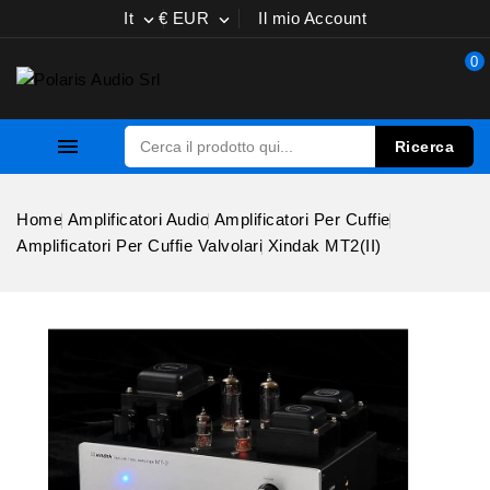
It
€ EUR
Il mio Account


0

Ricerca
Home
Amplificatori Audio
Amplificatori Per Cuffie
Amplificatori Per Cuffie Valvolari
Xindak MT2(II)