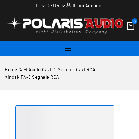
It
€ EUR
Il mio Account


0

Home
Cavi Audio
Cavi Di Segnale
Cavi RCA
Xindak FA-5 Segnale RCA