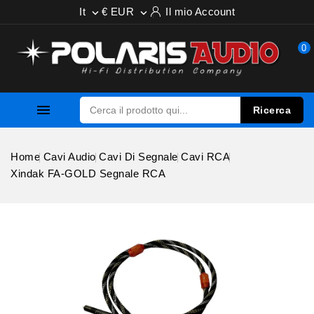
It
€ EUR
Il mio Account


0

Ricerca
Home
Cavi Audio
Cavi Di Segnale
Cavi RCA
Xindak FA-GOLD Segnale RCA