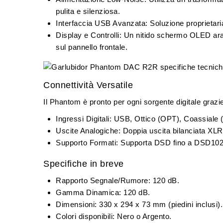
pulita e silenziosa.
Interfaccia USB Avanzata:
Soluzione proprieta
Display e Controlli:
Un nitido schermo
OLED ara
sul pannello frontale.
Connettività Versatile
Il Phantom è pronto per ogni sorgente digitale graz
Ingressi Digitali:
USB, Ottico (OPT), Coassiale
Uscite Analogiche:
Doppia uscita bilanciata
XLR
Supporto Formati:
Supporta DSD fino a DSD1024
Specifiche in breve
Rapporto Segnale/Rumore:
120 dB.
Gamma Dinamica:
120 dB.
Dimensioni:
330 x 294 x 73 mm (piedini inclusi).
Colori disponibili:
Nero o Argento.