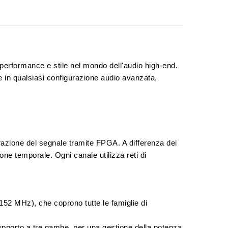
i performance e stile nel mondo dell'audio high-end.
 in qualsiasi configurazione audio avanzata,
orazione del segnale tramite
FPGA
. A differenza dei
ne temporale. Ogni canale utilizza reti di
9.152 MHz), che coprono tutte le famiglie di
supporto a tre gambe, per una gestione della potenza