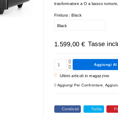
trasformatore a O a basso rumore,
Finitura : Black

Tasse inc
1.599,00 €
Aggiungi Al 

Ultimi articoli in magazzino
Aggiungi Per Confrontare
Aggiung
Condividi
Twitta
Pi