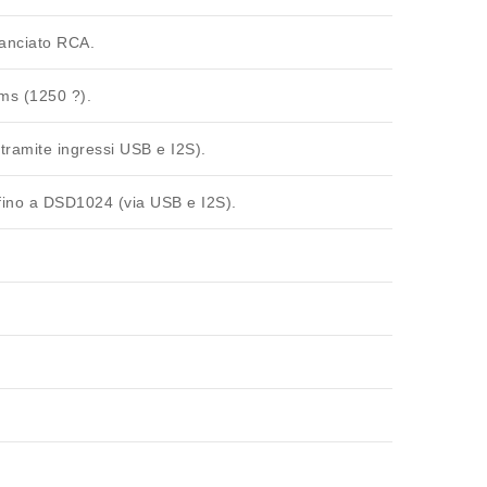
lanciato
RCA
.
ms
(1250 ?).
tramite ingressi USB e I2S).
fino a
DSD1024
(via USB e I2S).