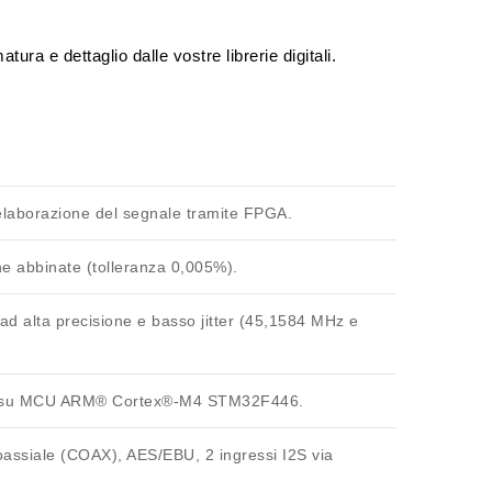
a e dettaglio dalle vostre librerie digitali.
elaborazione del segnale tramite
FPGA
.
one abbinate (tolleranza
0,005%
).
vi ad alta precisione e basso jitter (45,1584 MHz e
ta su MCU ARM® Cortex®-M4
STM32F446
.
oassiale (COAX), AES/EBU, 2 ingressi I2S via