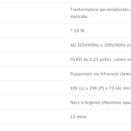
Trasformatore personalizzato
dedicata.
? 20 W.
AC 115V/60Hz o 230V/50Hz (ri
OLED da 2,23 pollici
, colore a
Supportato via infrarossi (te
330 (L) x 294 (P) x 73 (A) mm
Nero o Argento (Alluminio spaz
12 mesi.