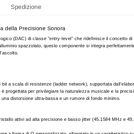
Spedizione
 della Precisione Sonora
logico (DAC) di classe "entry-level" che ridefinisce il concetto d
alluminio spazzolato
, questo componente si integra perfettamente
'ascolto.
 bit
a scala di resistenze (ladder network), supportata dall'elab
progettata per privilegiare la naturalezza musicale e la precisio
e una distorsione ultra-bassa e un rumore di fondo minimo.
ristallo attivi ad alta precisione e basso jitter (45.1584 MHz e 4
tore a forma di O
personalizzato, alloggiato in un caratteristico 