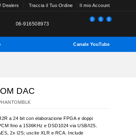
 / Dealers
Traccia il Tuo Ordine
Il mio Account
0
0
0
06-916508973
o
Canale YouTube
NTOM DAC
 PHANTOMBLK
 a 24 bit con elaborazione FPGA e doppi
ta PCM fino a 1536KHz e DSD1024 via USB/I2S.
 AES, 2x I2S; uscite XLR e RCA. Include