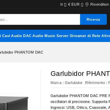
It
€ EUR
Rivenditori


Ricerca
i
Cavi Audio
DAC Audio
Music Server
Streamer di Rete
Altr
rlubidor PHANTOM DAC
Garlubidor PHA
Marca :
Garlubidor
Riferimento
:
Garlubidor PHANTOM DAC PRE R2R
oscillatori di precisione. Suppor
Ingressi: USB, Ottico, Coassiale,