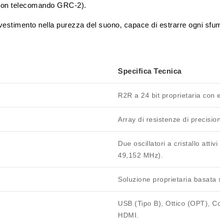
 con telecomando GRC-2).
timento nella purezza del suono, capace di estrarre ogni sfumatur
Specifica Tecnica
R2R a 24 bit
proprietaria con 
Array di resistenze di precisi
Due oscillatori a cristallo atti
49,152 MHz).
Soluzione proprietaria basa
USB (Tipo B), Ottico (OPT), C
HDMI.