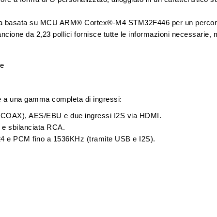
ria basata su MCU ARM® Cortex®-M4 STM32F446 per un percors
ncione
da 2,23 pollici fornisce tutte le informazioni necessarie, 
ie a una gamma completa di ingressi:
 (COAX), AES/EBU e due ingressi
I2S via HDMI
.
e sbilanciata
RCA
.
 e PCM fino a 1536KHz (tramite USB e I2S).