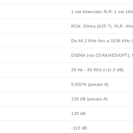
1 set bilanciato
XLR
, 1 set sbi
RCA:
2Vrms
(625 ?); XLR:
4Vr
Da 44,1 KHz fino a
1536 KHz
(
DSD64 (via COAX/AES/OPT); 
20 Hz - 80 KHz (+1/-3 dB).
0,002%
(pesato A).
120 dB
(pesato A).
120 dB.
-110 dB.