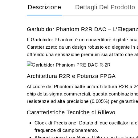
Descrizione
Dettagli Del Prodotto
Garlubidor Phantom R2R DAC – L'Eleganza
Il
Garlubidor Phantom
è un convertitore digitale-ana
Caratterizzato da un design robusto ed elegante in
offrendo una sensazione premium sia al tatto che all
Architettura R2R e Potenza FPGA
Al cuore del Phantom batte un'architettura
R2R a 24
chip delta-sigma commerciali, questa combinazione è 
resistenze ad alta precisione (0.005%) per garantir
Caratteristiche Tecniche di Rilievo
Clock di Precisione:
Dotato di due oscillatori a c
frequenze di campionamento.
Alimentazione Low-Noise:
Utilizza un
trasforma