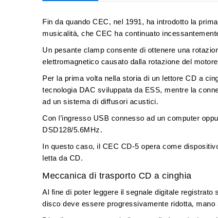
Fin da quando
CEC
, nel
1991
, ha introdotto la prim
musicalità
, che CEC ha continuato incessantemente
Un
pesante clamp
consente di ottenere una
rotazio
elettromagnetico
causato dalla rotazione del motore
Per la prima volta nella storia di un lettore CD a ci
tecnologia DAC sviluppata da ESS, mentre la connessi
ad un sistema di diffusori acustici.
Con l’
ingresso USB
connesso ad un computer oppur
DSD128/5.6MHz
.
In questo caso, il
CEC CD-5
opera come
dispositiv
letta da CD.
Meccanica di trasporto CD a cinghia
Al fine di poter leggere il segnale digitale registrato 
disco deve essere progressivamente ridotta, mano a 