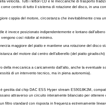
lla velocità. Tutti i lettori CD e le meccaniche di trasporto tradiz
 come centro di tutto il sistema di rotazione del disco, in una co
iore coppia del motore, circostanza che inevitabilmente crea un
le è invece posizionato indipendentemente e lontano dall’albero
vengono così ridotte al minimo.
inerzia maggiore del piatto
e mantiene una rotazione del disco sta
anza del motore dal centro dell’alberello (del piatto giradischi)
ro della meccanica a caricamento dall’alto, anche la eventuale s
essità di un intervento tecnico, ma in piena autonomia).
è gestita dal chip
DAC ESS Hyper stream ES9018K2M
, compat
assano attraverso un
circuito interamente bilanciato
per ottenere d
 un filtro standard con risposta in frequenza estremamente linear