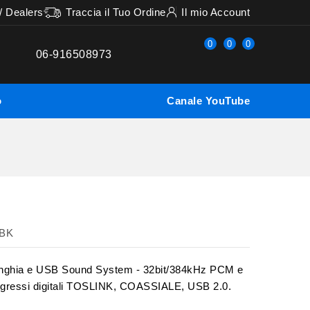
 / Dealers
Traccia il Tuo Ordine
Il mio Account
0
0
0
06-916508973
o
Canale YouTube
5BK
cinghia e USB Sound System - 32bit/384kHz PCM e
gressi digitali TOSLINK, COASSIALE, USB 2.0.