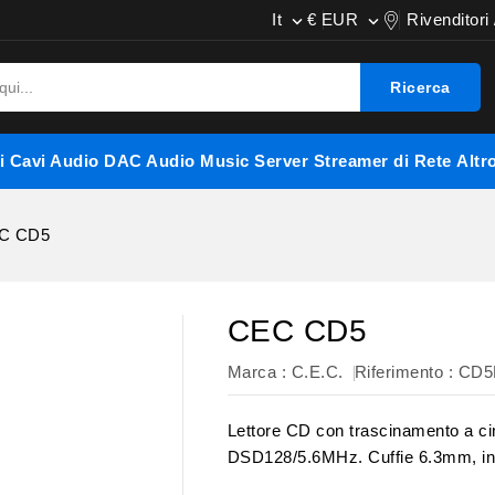
It
€ EUR
Rivenditori


Ricerca
i
Cavi Audio
DAC Audio
Music Server
Streamer di Rete
Altr
C CD5

CEC CD5
Marca :
C.E.C.
Riferimento
: CD
Lettore CD con trascinamento a 
DSD128/5.6MHz. Cuffie 6.3mm, in