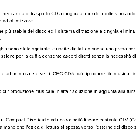
a
meccanica di trasporto CD a cinghia
al mondo, moltissimi audio
 ad ottimizzare.
ne più stabile del disco
ed il sistema di
trazione a cinghia elimina 
.
nghia sono state aggiunte le
uscite digitali ed anche una presa per 
one per la cuffia consente ascolti diretti senza la necessità di
e ad un music server, il CEC CD5 può riprodurre
file musicali 
o di riproduzione musicale in alta risoluzione
in aggiunta alla fun
sul
Compact Disc Audio
ad una velocità lineare costante
CLV (Co
mano che l’ottica di lettura si sposta verso l’esterno del disco 