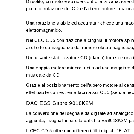
Di solito, un motore spindle controlla la variazione de
piatto di rotazione del CD e l’albero motore funziona
Una rotazione stabile ed accurata richiede una magg
elettromagnetico.
Nel
CEC CD5 con trazione a cinghia
, il
motore spind
anche le conseguenze del rumore elettromagnetico, 
Un pesante stabilizzatore CD (clamp)
fornisce una 
Una coppia motore minore, unita ad una maggiore dist
musicale da CD.
Grazie al posizionamento dell’albero motore al cent
effettuabile con estrema facilità sul CD5 (senza nec
DAC ESS Sabre 9018K2M
La conversione del segnale da digitale ad analogico 
aggiunta, i segnali in uscita dal chip ES9018K2M p
Il
CEC CD 5 offre due differenti filtri digitali
: “
FLAT
”,