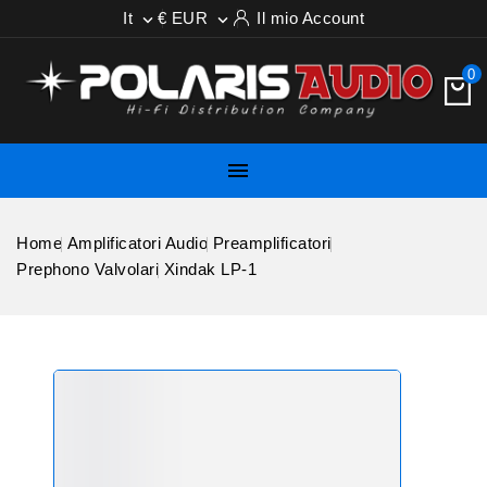
It
€ EUR
Il mio Account


0

Home
Amplificatori Audio
Preamplificatori
Prephono Valvolari
Xindak LP-1