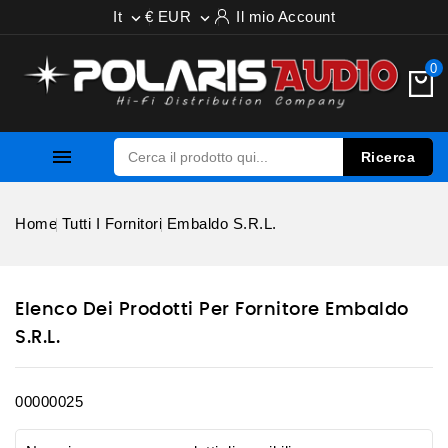
It
€ EUR
Il mio Account


0

Ricerca
Home
Tutti I Fornitori
Embaldo S.r.l.
Elenco Dei Prodotti Per Fornitore Embaldo
S.r.l.
00000025