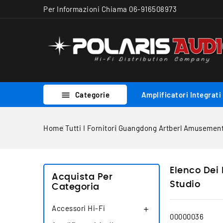
Per Informazioni Chiama 06-916508973
Categorie
Amplificatori Integrati

Home
Tutti I Fornitori
Guangdong Artberl Amusement 
Elenco Dei
Acquista Per
Studio
Categoria
Accessori Hi-Fi

00000036