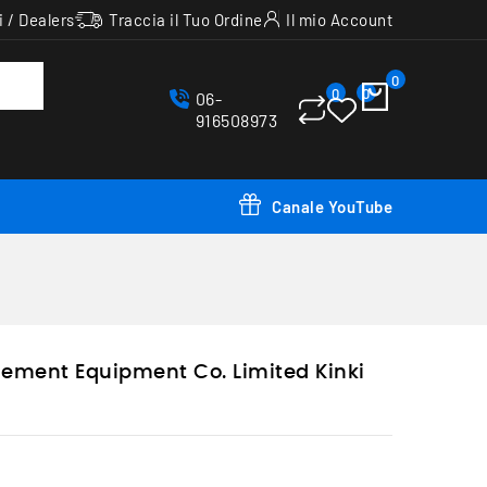
i / Dealers
Traccia il Tuo Ordine
Il mio Account
0
0
0
06-
916508973
Canale YouTube
sement Equipment Co. Limited Kinki