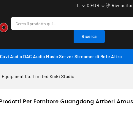
It
€ EUR
Rivenditor


Ricerca
Cavi Audio
DAC Audio
Music Server
Streamer di Rete
Altro
Equipment Co. Limited Kinki Studio
 Prodotti Per Fornitore Guangdong Artberl Amu