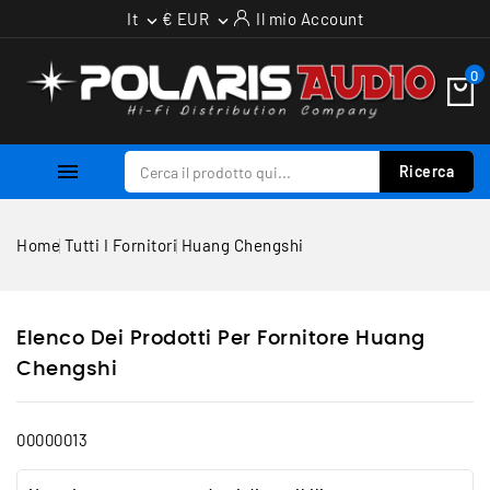
It
€ EUR
Il mio Account


0

Ricerca
Home
Tutti I Fornitori
Huang Chengshi
Elenco Dei Prodotti Per Fornitore Huang
Chengshi
00000013