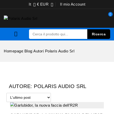
It
€ EUR
Il mio Account


0

Ricerca
Homepage
Blog
Autori
Polaris Audio Srl
AUTORE: POLARIS AUDIO SRL