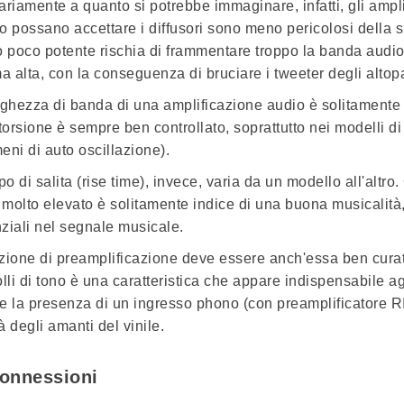
ariamente a quanto si potrebbe immaginare, infatti, gli
ampli
o possano accettare i diffusori sono meno pericolosi della sit
o poco potente rischia di frammentare troppo la banda audio 
 alta, con la conseguenza di
bruciare i tweeter
degli altopa
rghezza di banda di una amplificazione audio è solitamente 
torsione è sempre ben controllato, soprattutto nei modelli di 
eni di auto oscillazione).
o di salita
(rise time), invece, varia da un modello all'altr
a molto elevato è solitamente indice di una
buona musicalità
ziali nel segnale musicale.
zione di
preamplificazione
deve essere anch'essa ben curata:
lli di tono
è una caratteristica che appare indispensabile agli
e la presenza di un
ingresso phono
(con preamplificatore
R
tà degli amanti del vinile.
onnessioni