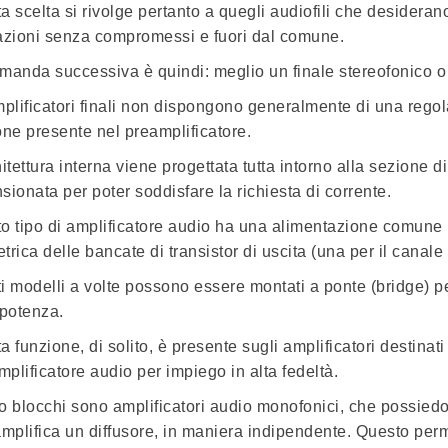
a scelta si rivolge pertanto a quegli audiofili che desider
azioni senza compromessi e fuori dal comune.
manda successiva è quindi: meglio un finale stereofonico o
mplificatori finali non dispongono generalmente di una reg
one presente nel preamplificatore.
hitettura interna viene progettata tutta intorno alla sezione
sionata per poter soddisfare la richiesta di corrente.
o tipo di amplificatore audio ha una alimentazione comune p
rica delle bancate di transistor di uscita (una per il canale 
i modelli a volte possono essere montati a ponte (bridge) p
 potenza.
a funzione, di solito, è presente sugli amplificatori destinat
mplificatore audio per impiego in alta fedeltà.
o blocchi sono amplificatori audio monofonici, che possied
amplifica un diffusore, in maniera indipendente. Questo permet