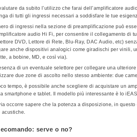
valutare da subito l’utilizzo che farai dell’amplificatore au
nga di tutti gli ingressi necessari a soddisfare le tue esige
ero di ingressi
nella sezione di preamplificazione può esser
mplificatore audio Hi Fi, per consentire il collegamento di tu
ettore DVD, Lettore di Rete, Blu-Ray, DAC Audio, etc) senza
gare anche dispositivi analogici come giradischi per vinili, u
tte, a bobine, MD, e così via).
esenza di un eventuale selettore per collegare una ulteriore 
izzare due zone di ascolto nello stesso ambiente: due camere
co tempo, è possibile anche scegliere di acquistare un ampli
a smartphone e tablet. Il modello più interessante è lo iE
via occorre sapere che la potenza a disposizione, in questo c
 acustiche.
elecomando: serve o no?