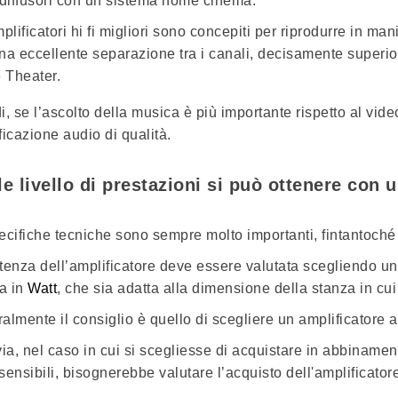
 diffusori con un sistema home cinema.
plificatori hi fi migliori sono concepiti per riprodurre in ma
na eccellente separazione tra i canali, decisamente superiore
Theater.
i, se l’ascolto della musica è più importante rispetto al vid
ficazione audio di qualità.
e livello di prestazioni si può ottenere con 
ecifiche tecniche
sono sempre molto importanti, fintantoché n
tenza dell’amplificatore
deve essere valutata scegliendo un
va in
Watt
, che sia adatta alla dimensione della stanza in cui
almente il consiglio è quello di scegliere un amplificatore 
via, nel caso in cui si scegliesse di acquistare in abbiname
sensibili, bisognerebbe valutare l’acquisto dell'amplificator