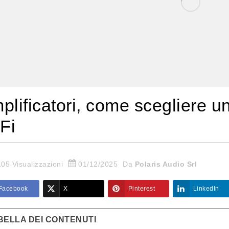
plificatori, come scegliere u
 Fi
05 Visualizzazioni
01/12/2025
Da
Polaris Audio Srl
Facebook
X
Pinterest
LinkedIn
BELLA DEI CONTENUTI