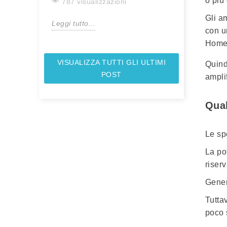
o più
787 visualizzazioni
Gli am
Leggi tutto...
con u
Home 
VISUALIZZA TUTTI GLI ULTIMI
Quind
POST
ampli
Qual
Le
sp
La
po
riser
Gener
Tutta
poco 