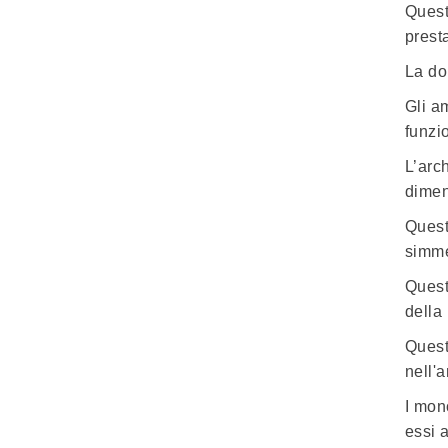
Quest
prest
La do
Gli a
funzi
L’arc
dimen
Quest
simmet
Quest
della
Quest
nell'a
I mon
essi 