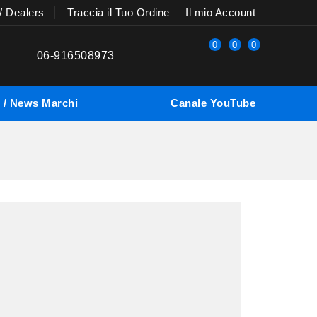
 / Dealers
Traccia il Tuo Ordine
Il mio Account
0
0
0
06-916508973
 / News
Marchi
Canale YouTube