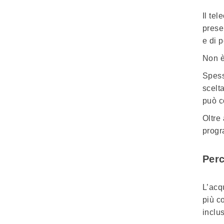
Il
tel
prese
e di 
Non è
Spess
scelt
può c
Oltre
progr
Perc
L’acq
più c
inclus