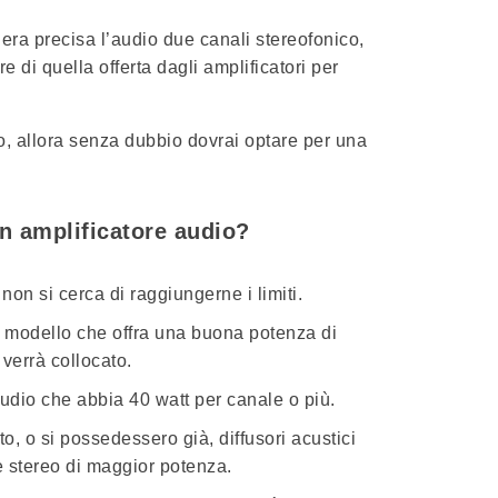
niera precisa l’audio due canali stereofonico,
 di quella offerta dagli amplificatori per
eo, allora senza dubbio dovrai optare per una
un amplificatore audio?
on si cerca di raggiungerne i limiti.
 modello che offra una buona potenza di
 verrà collocato.
audio che abbia 40 watt per canale o più.
nto, o si possedessero già,
diffusori acustici
e stereo di maggior potenza.