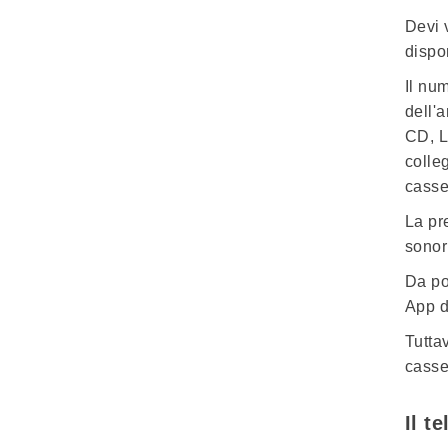
Devi 
dispo
Il
num
dell'a
CD, L
colle
casse
La pr
sonor
Da po
App d
Tutta
casse
Il t