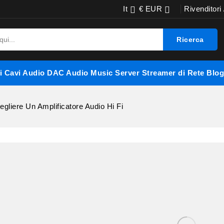
It
€ EUR
Rivenditori


Ricerca
i
Cavi Audio
DAC Audio
Music Server
Streamer di Rete
Blog
egliere Un Amplificatore Audio Hi Fi