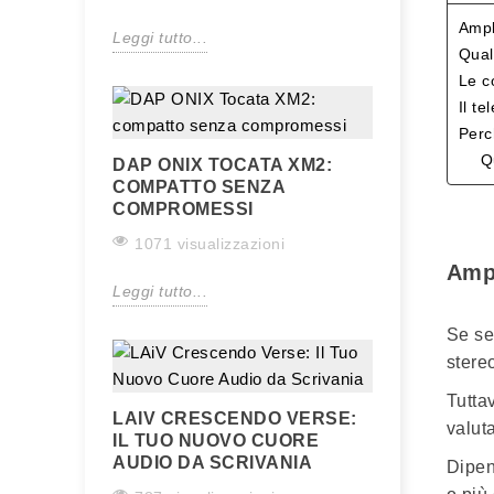
Ampl
Leggi tutto...
Qual
Le c
Il t
Perc
Q
DAP ONIX TOCATA XM2:
COMPATTO SENZA
COMPROMESSI
1071 visualizzazioni
Ampl
Leggi tutto...
Se se
stere
Tutta
LAIV CRESCENDO VERSE:
valut
IL TUO NUOVO CUORE
AUDIO DA SCRIVANIA
Dipen