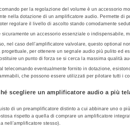
ecomando
per la regolazione del volume è un accessorio m
nte nella dotazione di un amplificatore audio. Permette di p
poter regolare il livello di ascolto stando comodamente sedut
 sicuramente un accessorio essenziale o indispensabile, m
o, nel caso dell'amplificatore valvolare, questo optional non
a progettuale, per ottenere un segnale audio più pulito ed 
ostituire un punto di forza se si cerca la massima qualità au
 al telecomando eventualmente fornito in dotazione, esiston
ammabili, che possono essere utilizzati per pilotare tutti i
hé scegliere un amplificatore audio a più tel
uisto di un preamplificatore distinto a cui abbinare uno o più
ostosa rispetto a quella di comprare un amplificatore integr
a nell'amplificatore stesso).