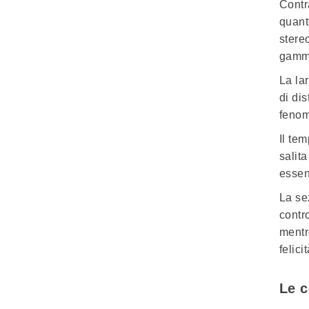
Contr
quant
stere
gamma
La la
di dis
fenom
Il
temp
salit
essen
La se
contro
mentr
felici
Le c