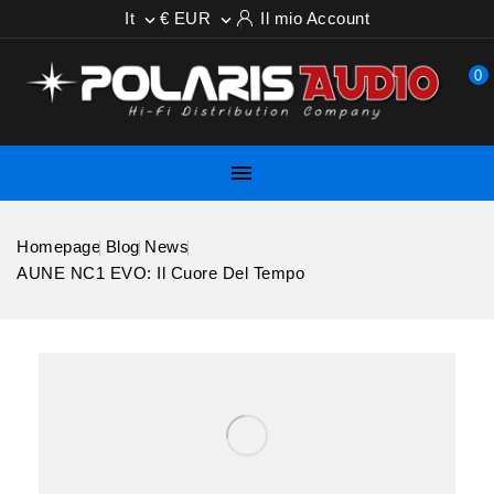
It
€ EUR
Il mio Account


0

Homepage
Blog
News
AUNE NC1 EVO: Il Cuore Del Tempo