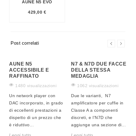
AUNE N5 EVO
429,00 €
Post correlati
AUNE N5
N7 & N7D DUE FACCE
A
ACCESSIBILE E
DELLA STESSA
À
RAFFINATO
MEDAGLIA
1480 visualizzazioni
1062 visualizzazioni
Un network player con
Due le varianti, N7
S
DAC incorporato, in grado
amplificatore per cuffie in
a
mo
di eccellenti prestazioni a
Classe A a componenti
s
dispetto di un prezzo che
discreti, e l'N7D che
c
è riduttivo...
aggiunge una sezione di...
s
.
Leggi tutto...
Leggi tutto...
L