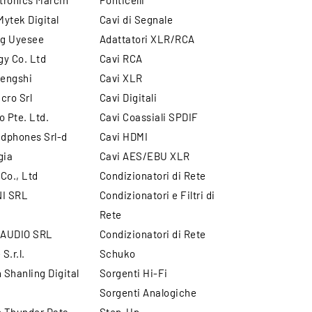
tronics Marcin
Ponticelli
ytek Digital
Cavi di Segnale
g Uyesee
Adattatori XLR/RCA
y Co. Ltd
Cavi RCA
engshi
Cavi XLR
cro Srl
Cavi Digitali
o Pte. Ltd.
Cavi Coassiali SPDIF
dphones Srl-d
Cavi HDMI
gia
Cavi AES/EBU XLR
Co., Ltd
Condizionatori di Rete
I SRL
Condizionatori e Filtri di
Rete
 AUDIO SRL
Condizionatori di Rete
S.r.l.
Schuko
Shanling Digital
Sorgenti Hi-Fi
Sorgenti Analogiche