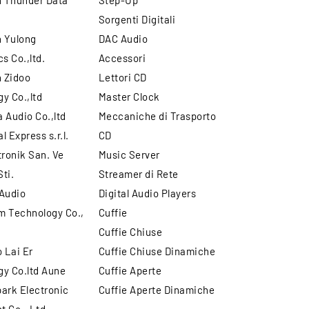
 Thunder Data
Step-Up
Sorgenti Digitali
 Yulong
DAC Audio
s Co.,ltd.
Accessori
 Zidoo
Lettori CD
y Co.,ltd
Master Clock
 Audio Co.,ltd
Meccaniche di Trasporto
l Express s.r.l.
CD
tronik San. Ve
Music Server
Sti.
Streamer di Rete
 Audio
Digital Audio Players
m Technology Co.,
Cuffie
Cuffie Chiuse
 Lai Er
Cuffie Chiuse Dinamiche
y Co.ltd Aune
Cuffie Aperte
ark Electronic
Cuffie Aperte Dinamiche