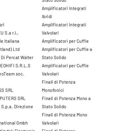
Stato Solido
Amplificatori Integrati
Ibridi
srl
Amplificatori Integrati
 S.a r.l.,
Valvolari
e Italiana
Amplificatori per Cuffie
otland) Ltd
Amplificatori per Cuffie a
 Di Percat Walter
Stato Solido
EOHIFI S.R.L.S
Amplificatori per Cuffie
eoTeam soc.
Valvolari
Finali di Potenza
SS SRL
Monofonici
PUTERS SRL
Finali di Potenza Mono a
 S.p.a. Direzione
Stato Solido
Finali di Potenza Mono
national Gmbh
Valvolari