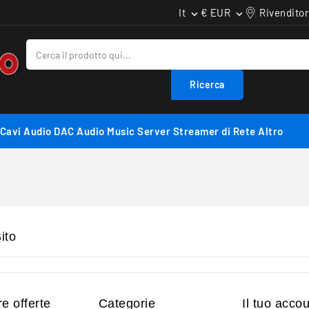
It
€ EUR
Rivenditor


Ricerca
Cavi Audio
DAC Audio
Music Server
Streamer di Rete
Altro
ito
e offerte
Categorie
Il tuo acco