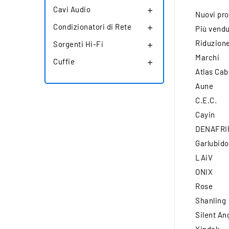
Cavi Audio

Nuovi pro
Condizionatori di Rete
Più vendu

Riduzion
Sorgenti Hi-Fi

Marchi
Cuffie

Atlas Cab
Aune
C.E.C.
Cayin
DENAFRI
Garlubido
LAiV
ONIX
Rose
Shanling
Silent An