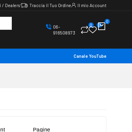
i / Dealers
Traccia il Tuo Ordine
Il mio Account
0
0
0
06-
916508973
Canale YouTube
unt
Pagine