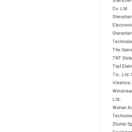
Shenzhen
Co. Ltd
Shenzhen
Electronic
Shenzhen
Technolog
The Opera
TNT Globa
Ttaf Elek
Tic. Ltd. 
Vinshine
Winstrea
Ltd.
Wuhan Ao
Technolog
Zhuhai Sp