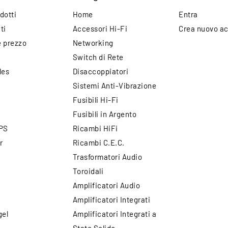
dotti
Home
Entra
ti
Accessori Hi-Fi
Crea nuovo a
e prezzo
Networking
Switch di Rete
les
Disaccoppiatori
Sistemi Anti-Vibrazione
Fusibili Hi-Fi
Fusibili in Argento
PS
Ricambi HiFi
r
Ricambi C.E.C.
Trasformatori Audio
Toroidali
Amplificatori Audio
Amplificatori Integrati
gel
Amplificatori Integrati a