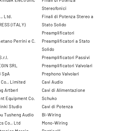
Xindak Electronic
Finali di Potenza
Stereofonici
., Ltd.
Finali di Potenza Stereo a
ESS (ITALY)
Stato Solido
Preamplificatori
etano Perrini e C.
Preamplificatori a Stato
Solido
.r.l.
Preamplificatori Passivi
EGIN SRL
Preamplificatori Valvolari
 SpA
Prephono Valvolari
 Co., Limited
Cavi Audio
g Artberl
Cavi di Alimentazione
t Equipment Co.
Schuko
inki Studio
Cavi di Potenza
u Tusheng Audio
Bi-Wiring
cs Co., Ltd
Mono-Wiring