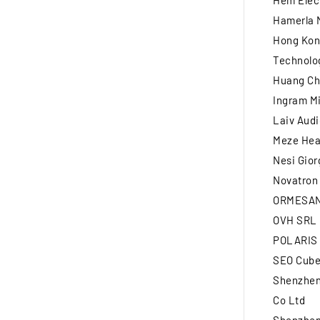
Hem Elec
Hamerla M
Hong Kon
Technolog
Huang Ch
Ingram Mi
Laiv Audi
Meze Hea
Nesi Gior
Novatron 
ORMESAN
OVH SRL
POLARIS
SEO Cube 
Shenzhen 
Co Ltd