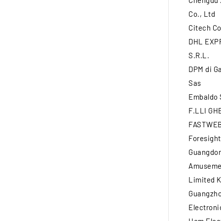
Chengdu 
Co., Ltd
Citech Co
DHL EXPR
S.R.L.
DPM di Ga
Sas
Embaldo S
F.LLI GH
FASTWEB
Foresight
Guangdon
Amusemen
Limited K
Guangzho
Electroni