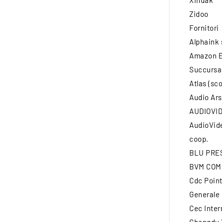
Xindak
Zidoo
Fornitori
Alphaink 
Amazon EU
Succursal
Atlas (sc
Audio Ars
AUDIOVID
AudioVid
coop.
BLU PRE
BVM COM
Cdc Point
Generale
Cec Inter